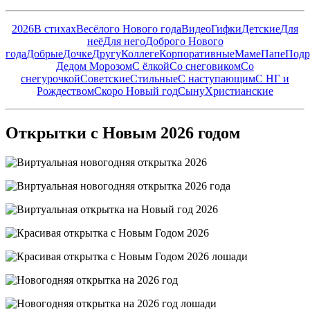
2026
В стихах
Весёлого Нового года
Видео
Гифки
Детские
Для
неё
Для него
Доброго Нового
года
Добрые
Дочке
Другу
Коллеге
Корпоративные
Маме
Папе
Подр
Дедом Морозом
С ёлкой
Со снеговиком
Со
снегурочкой
Советские
Стильные
С наступающим
С НГ и
Рождеством
Скоро Новый год
Сыну
Христианские
Открытки с Новым 2026 годом