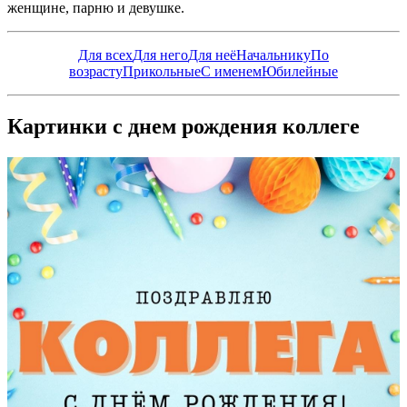
женщине, парню и девушке.
Для всех
Для него
Для неё
Начальнику
По
возрасту
Прикольные
С именем
Юбилейные
Картинки с днем рождения коллеге