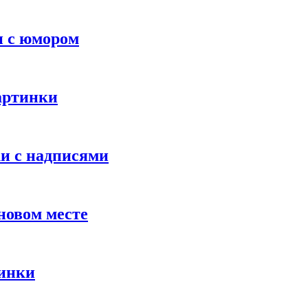
и с юмором
картинки
ки с надписями
новом месте
тинки