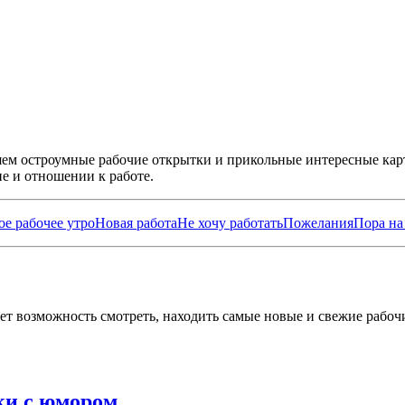
ляем остроумные рабочие открытки и прикольные интересные кар
е и отношении к работе.
ое рабочее утро
Новая работа
Не хочу работать
Пожелания
Пора на
ет возможность смотреть, находить самые новые и свежие рабоч
ки с юмором