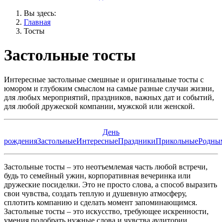
Вы здесь:
Главная
Тосты
Застольные тосты
Интересные застольные смешные и оригинальные тосты с
юмором и глубоким смыслом на самые разные случаи жизни,
для любых мероприятий, праздников, важных дат и событий,
для любой дружеской компании, мужской или женской.
День
рождения
Застольные
Интересные
Праздники
Прикольные
Родны
Застольные тосты – это неотъемлемая часть любой встречи,
будь то семейный ужин, корпоративная вечеринка или
дружеские посиделки. Это не просто слова, а способ выразить
свои чувства, создать теплую и душевную атмосферу,
сплотить компанию и сделать момент запоминающимся.
Застольные тосты – это искусство, требующее искренности,
умения подобрать нужные слова и чувства аудитории.