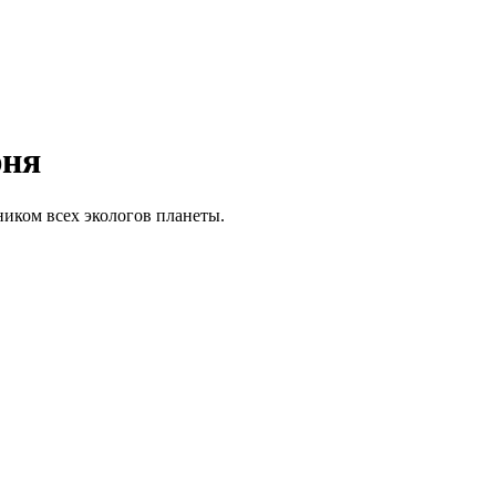
юня
иком всех экологов планеты.