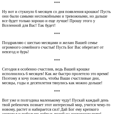
***
Ну вот и стукнуло 6 месяцев со дня появления крошки! Пусть
они были самыми неспокойными и тревожными, но дальше
все будет только хорошо и еще лучше! Прошу этого у
Вселенной для Вас! Так будет!
***
Поздравляю с шестью месяцами и желаю Вашей семье
огромного семейного счастья! Пусть Бог Вас оберегает от
невзгод и бурь!
***
Сегодня я особенно счастлив, ведь Вашей крошке
исполнилось 6 месяцев! Как же быстро пролетело это время!
Поэтому я хочу пожелать, чтобы Ваши счастливые дни,
месяцы, годы и десятилетия тянулись как можно дольше!
***
Вот уже и полгодика маленькому чуду! Пускай каждый день
твой ребеночек познает этот интересный мир, учится чему-то
новому, растет и набирается сил! Дай Бог ему крепкого
здоровья и побольше добрых людей на жизненном пути!